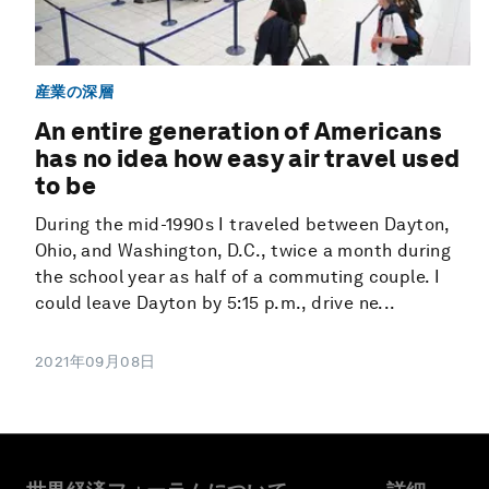
産業の深層
An entire generation of Americans
has no idea how easy air travel used
to be
During the mid-1990s I traveled between Dayton,
Ohio, and Washington, D.C., twice a month during
the school year as half of a commuting couple. I
could leave Dayton by 5:15 p.m., drive ne...
2021年09月08日