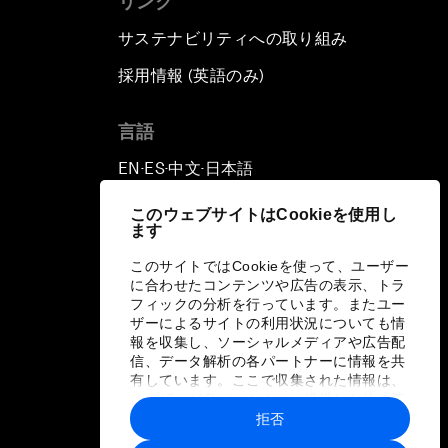
リンク
サステナビリティへの取り組み
採用情報 (英語のみ)
て
言語
EN
ES
中文
日本語
▪
▪
▪
このウェブサイトはCookieを使用し
ます
このサイトではCookieを使って、ユーザー
に合わせたコンテンツや広告の表示、トラ
フィックの分析を行っています。またユー
ザーによるサイトの利用状況についても情
報を収集し、ソーシャルメディアや広告配
信、データ解析の各パートナーに情報を共
有しています。ここで収集された情報は、
ユーザーが各パートナーに提供した他の情
報や各パートナーのサービスを使用した際
拒否
に収集された情報と組み合わされ、各パー