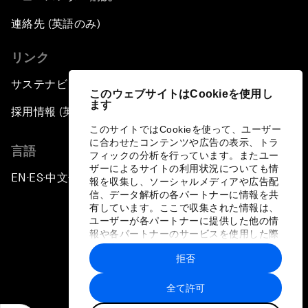
連絡先 (英語のみ)
リンク
サステナビリティへの取り組み
このウェブサイトはCookieを使用し
ます
採用情報 (英語のみ)
このサイトではCookieを使って、ユーザー
に合わせたコンテンツや広告の表示、トラ
言語
フィックの分析を行っています。またユー
ザーによるサイトの利用状況についても情
EN
ES
中文
日本語
▪
▪
▪
報を収集し、ソーシャルメディアや広告配
信、データ解析の各パートナーに情報を共
有しています。ここで収集された情報は、
ユーザーが各パートナーに提供した他の情
報や各パートナーのサービスを使用した際
に収集された情報と組み合わされ、各パー
拒否
トナーによって使用されることがありま
プライバシーポリシーと利用規約
す。
全て許可
サイトマップ