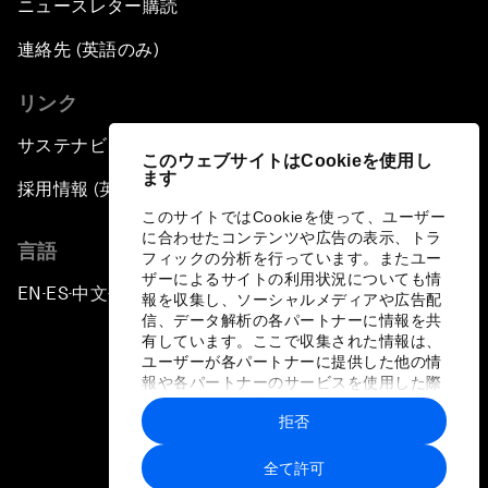
ニュースレター購読
連絡先 (英語のみ)
リンク
サステナビリティへの取り組み
このウェブサイトはCookieを使用し
ます
採用情報 (英語のみ)
このサイトではCookieを使って、ユーザー
に合わせたコンテンツや広告の表示、トラ
言語
フィックの分析を行っています。またユー
ザーによるサイトの利用状況についても情
EN
ES
中文
日本語
▪
▪
▪
報を収集し、ソーシャルメディアや広告配
信、データ解析の各パートナーに情報を共
有しています。ここで収集された情報は、
ユーザーが各パートナーに提供した他の情
報や各パートナーのサービスを使用した際
に収集された情報と組み合わされ、各パー
拒否
トナーによって使用されることがありま
プライバシーポリシーと利用規約
す。
全て許可
サイトマップ