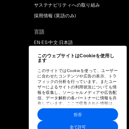
サステナビリティへの取り組み
採用情報 (英語のみ)
て
言語
EN
ES
中文
日本語
▪
▪
▪
このウェブサイトはCookieを使用し
ます
このサイトではCookieを使って、ユーザー
に合わせたコンテンツや広告の表示、トラ
フィックの分析を行っています。またユー
ザーによるサイトの利用状況についても情
報を収集し、ソーシャルメディアや広告配
信、データ解析の各パートナーに情報を共
有しています。ここで収集された情報は、
ユーザーが各パートナーに提供した他の情
報や各パートナーのサービスを使用した際
拒否
に収集された情報と組み合わされ、各パー
トナーによって使用されることがありま
全て許可