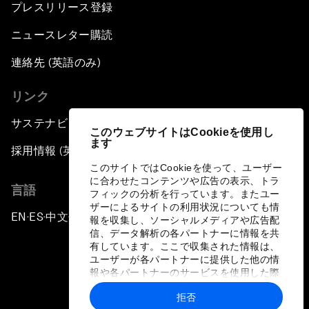
プレスリリース登録
ニュースレター購読
連絡先 (英語のみ)
リンク
サステナビリティへの取り組み
このウェブサイトはCookieを使用し
ます
採用情報 (英語のみ)
このサイトではCookieを使って、ユーザー
に合わせたコンテンツや広告の表示、トラ
言語
フィックの分析を行っています。またユー
ザーによるサイトの利用状況についても情
EN
ES
中文
日本語
▪
▪
▪
報を収集し、ソーシャルメディアや広告配
信、データ解析の各パートナーに情報を共
有しています。ここで収集された情報は、
ユーザーが各パートナーに提供した他の情
報や各パートナーのサービスを使用した際
に収集された情報と組み合わされ、各パー
拒否
トナーによって使用されることがありま