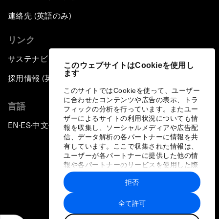
連絡先 (英語のみ)
リンク
サステナビリティへの取り組み
このウェブサイトはCookieを使用し
ます
採用情報 (英語のみ)
このサイトではCookieを使って、ユーザー
に合わせたコンテンツや広告の表示、トラ
言語
フィックの分析を行っています。またユー
ザーによるサイトの利用状況についても情
EN
ES
中文
日本語
▪
▪
▪
報を収集し、ソーシャルメディアや広告配
信、データ解析の各パートナーに情報を共
有しています。ここで収集された情報は、
ユーザーが各パートナーに提供した他の情
報や各パートナーのサービスを使用した際
に収集された情報と組み合わされ、各パー
拒否
トナーによって使用されることがありま
プライバシーポリシーと利用規約
す。
全て許可
サイトマップ