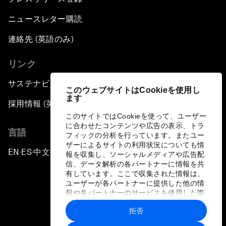
ニュースレター購読
連絡先 (英語のみ)
リンク
サステナビリティへの取り組み
このウェブサイトはCookieを使用し
ます
採用情報 (英語のみ)
このサイトではCookieを使って、ユーザー
に合わせたコンテンツや広告の表示、トラ
言語
フィックの分析を行っています。またユー
ザーによるサイトの利用状況についても情
EN
ES
中文
日本語
▪
▪
▪
報を収集し、ソーシャルメディアや広告配
信、データ解析の各パートナーに情報を共
有しています。ここで収集された情報は、
ユーザーが各パートナーに提供した他の情
報や各パートナーのサービスを使用した際
に収集された情報と組み合わされ、各パー
拒否
トナーによって使用されることがありま
プライバシーポリシーと利用規約
す。