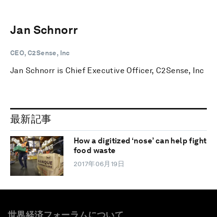
Jan Schnorr
CEO, C2Sense, Inc
Jan Schnorr is Chief Executive Officer, C2Sense, Inc
最新記事
How a digitized ‘nose’ can help fight
food waste
2017年06月19日
世界経済フォーラムについて