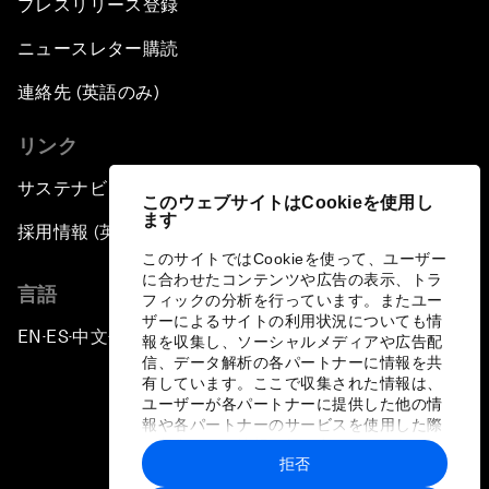
プレスリリース登録
ニュースレター購読
連絡先 (英語のみ)
リンク
サステナビリティへの取り組み
このウェブサイトはCookieを使用し
ます
採用情報 (英語のみ)
このサイトではCookieを使って、ユーザー
に合わせたコンテンツや広告の表示、トラ
言語
フィックの分析を行っています。またユー
ザーによるサイトの利用状況についても情
EN
ES
中文
日本語
▪
▪
▪
報を収集し、ソーシャルメディアや広告配
信、データ解析の各パートナーに情報を共
有しています。ここで収集された情報は、
ユーザーが各パートナーに提供した他の情
報や各パートナーのサービスを使用した際
に収集された情報と組み合わされ、各パー
拒否
トナーによって使用されることがありま
プライバシーポリシーと利用規約
す。