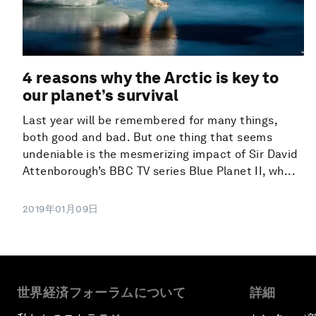
4 reasons why the Arctic is key to
our planet’s survival
Last year will be remembered for many things,
both good and bad. But one thing that seems
undeniable is the mesmerizing impact of Sir David
Attenborough’s BBC TV series Blue Planet II, wh...
2019年01月09日
世界経済フォーラムについて
詳細