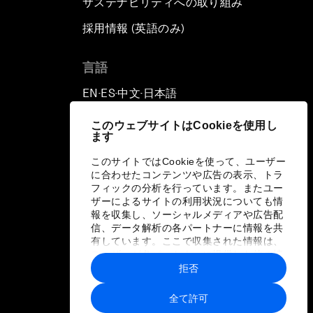
サステナビリティへの取り組み
採用情報 (英語のみ)
て
言語
EN
ES
中文
日本語
▪
▪
▪
このウェブサイトはCookieを使用し
ます
このサイトではCookieを使って、ユーザー
に合わせたコンテンツや広告の表示、トラ
フィックの分析を行っています。またユー
ザーによるサイトの利用状況についても情
報を収集し、ソーシャルメディアや広告配
信、データ解析の各パートナーに情報を共
有しています。ここで収集された情報は、
ユーザーが各パートナーに提供した他の情
報や各パートナーのサービスを使用した際
拒否
に収集された情報と組み合わされ、各パー
トナーによって使用されることがありま
全て許可
す。