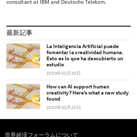
consultant at IBM and Deutsche Telekom.
最新記事
La Inteligencia Artificial puede
fomentar la creatividad humana.
Esto es lo que ha descubierto un
estudio
2023年02月23日
How can AI support human
creativity? Here's what a new study
found
2023年02月20日
世界経済フォーラムについて