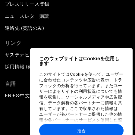
プレスリリース登録
ニュースレター購読
連絡先 (英語のみ)
リンク
サステナビリティへの取り組み
このウェブサイトはCookieを使用し
ます
採用情報 (英語のみ)
このサイトではCookieを使って、ユーザー
に合わせたコンテンツや広告の表示、トラ
言語
フィックの分析を行っています。またユー
ザーによるサイトの利用状況についても情
EN
ES
中文
日本語
▪
▪
▪
報を収集し、ソーシャルメディアや広告配
信、データ解析の各パートナーに情報を共
有しています。ここで収集された情報は、
ユーザーが各パートナーに提供した他の情
報や各パートナーのサービスを使用した際
に収集された情報と組み合わされ、各パー
拒否
トナーによって使用されることがありま