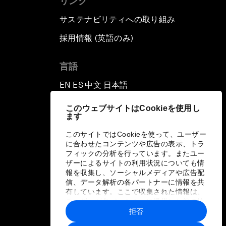
リンク
サステナビリティへの取り組み
採用情報 (英語のみ)
て
言語
EN
ES
中文
日本語
▪
▪
▪
このウェブサイトはCookieを使用し
ます
このサイトではCookieを使って、ユーザー
に合わせたコンテンツや広告の表示、トラ
フィックの分析を行っています。またユー
ザーによるサイトの利用状況についても情
報を収集し、ソーシャルメディアや広告配
信、データ解析の各パートナーに情報を共
有しています。ここで収集された情報は、
ユーザーが各パートナーに提供した他の情
報や各パートナーのサービスを使用した際
拒否
に収集された情報と組み合わされ、各パー