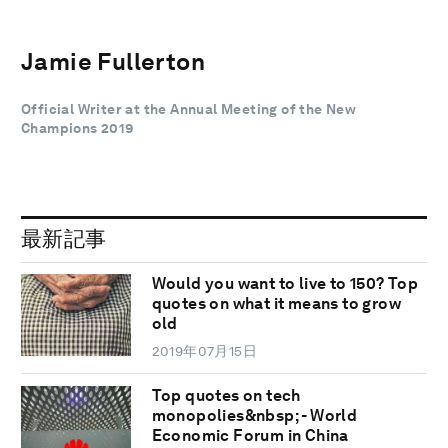
Jamie Fullerton
Official Writer at the Annual Meeting of the New
Champions 2019
最新記事
Would you want to live to 150? Top
quotes on what it means to grow
old
2019年07月15日
Top quotes on tech
monopolies&nbsp; - World
Economic Forum in China