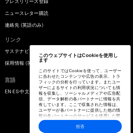
プレスリリース登録
ニュースレター購読
連絡先 (英語のみ)
リンク
サステナビリティへの取り組み
このウェブサイトはCookieを使用し
ます
採用情報 (英語のみ)
このサイトではCookieを使って、ユーザー
に合わせたコンテンツや広告の表示、トラ
言語
フィックの分析を行っています。またユー
ザーによるサイトの利用状況についても情
EN
ES
中文
日本語
▪
▪
▪
報を収集し、ソーシャルメディアや広告配
信、データ解析の各パートナーに情報を共
有しています。ここで収集された情報は、
ユーザーが各パートナーに提供した他の情
報や各パートナーのサービスを使用した際
に収集された情報と組み合わされ、各パー
拒否
トナーによって使用されることがありま
プライバシーポリシーと利用規約
す。