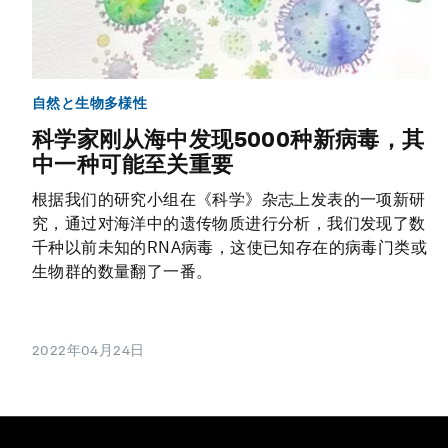
自然と生物多様性
科学家刚从海中发现5000种新病毒，其
中一种可能至关重要
根据我们的研究小组在《科学》杂志上发表的一项新研
究，通过对海洋中的遗传物质进行分析，我们发现了数
千种以前未知的RNA病毒，这使已知存在的病毒门类或
生物群的数量翻了一番。
2022年04月24日