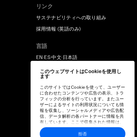
リンク
サステナビリティへの取り組み
採用情報 (英語のみ)
て
言語
EN
ES
中文
日本語
▪
▪
▪
このウェブサイトはCookieを使用し
ます
このサイトではCookieを使って、ユーザー
に合わせたコンテンツや広告の表示、トラ
フィックの分析を行っています。またユー
ザーによるサイトの利用状況についても情
報を収集し、ソーシャルメディアや広告配
信、データ解析の各パートナーに情報を共
有しています。ここで収集された情報は、
ユーザーが各パートナーに提供した他の情
報や各パートナーのサービスを使用した際
拒否