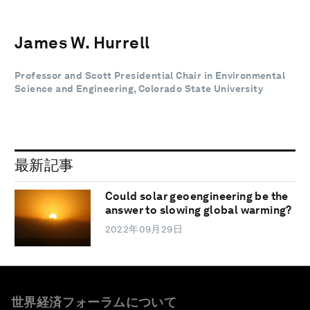
James W. Hurrell
Professor and Scott Presidential Chair in Environmental
Science and Engineering, Colorado State University
最新記事
Could solar geoengineering be the
answer to slowing global warming?
2022年09月29日
世界経済フォーラムについて