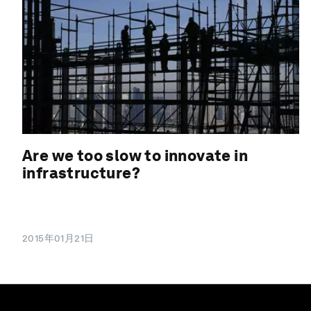
Are we too slow to innovate in
infrastructure?
2015年01月21日