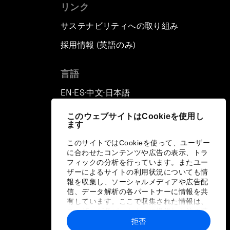
リンク
サステナビリティへの取り組み
採用情報 (英語のみ)
て
言語
EN
ES
中文
日本語
▪
▪
▪
このウェブサイトはCookieを使用し
ます
このサイトではCookieを使って、ユーザー
に合わせたコンテンツや広告の表示、トラ
フィックの分析を行っています。またユー
ザーによるサイトの利用状況についても情
報を収集し、ソーシャルメディアや広告配
信、データ解析の各パートナーに情報を共
有しています。ここで収集された情報は、
ユーザーが各パートナーに提供した他の情
報や各パートナーのサービスを使用した際
拒否