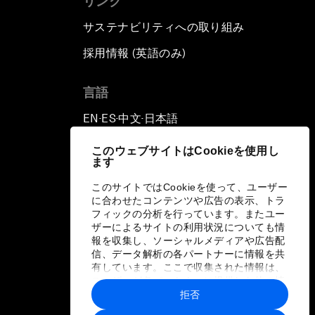
リンク
サステナビリティへの取り組み
採用情報 (英語のみ)
て
言語
EN
ES
中文
日本語
▪
▪
▪
このウェブサイトはCookieを使用し
ます
このサイトではCookieを使って、ユーザー
に合わせたコンテンツや広告の表示、トラ
フィックの分析を行っています。またユー
ザーによるサイトの利用状況についても情
報を収集し、ソーシャルメディアや広告配
信、データ解析の各パートナーに情報を共
有しています。ここで収集された情報は、
ユーザーが各パートナーに提供した他の情
報や各パートナーのサービスを使用した際
拒否
に収集された情報と組み合わされ、各パー