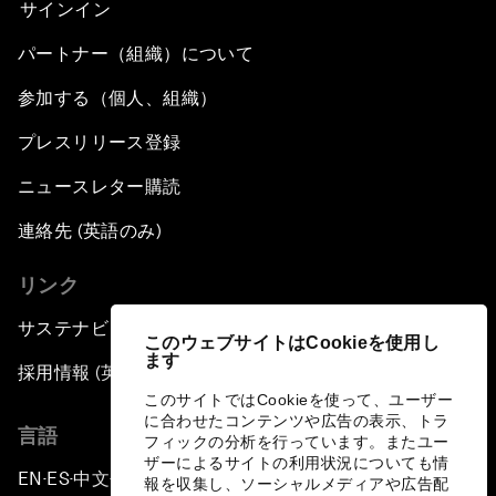
サインイン
パートナー（組織）について
参加する（個人、組織）
プレスリリース登録
ニュースレター購読
連絡先 (英語のみ)
リンク
サステナビリティへの取り組み
このウェブサイトはCookieを使用し
ます
採用情報 (英語のみ)
このサイトではCookieを使って、ユーザー
に合わせたコンテンツや広告の表示、トラ
言語
フィックの分析を行っています。またユー
ザーによるサイトの利用状況についても情
EN
ES
中文
日本語
▪
▪
▪
報を収集し、ソーシャルメディアや広告配