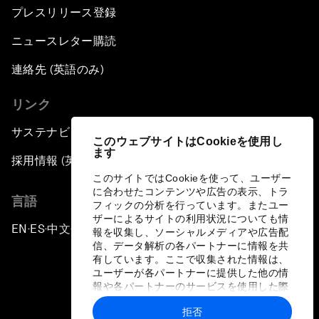
プレスリリース登録
ニュースレター購読
連絡先 (英語のみ)
リンク
サステナビリティへの取り組み
このウェブサイトはCookieを使用し
ます
採用情報 (英語のみ)
このサイトではCookieを使って、ユーザー
に合わせたコンテンツや広告の表示、トラ
言語
フィックの分析を行っています。またユー
ザーによるサイトの利用状況についても情
EN
ES
中文
日本語
▪
▪
▪
報を収集し、ソーシャルメディアや広告配
信、データ解析の各パートナーに情報を共
有しています。ここで収集された情報は、
ユーザーが各パートナーに提供した他の情
報や各パートナーのサービスを使用した際
に収集された情報と組み合わされ、各パー
拒否
トナーによって使用されることがありま