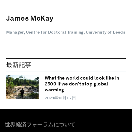
James McKay
Manager, Centre for Doctoral Training, University of Leeds
最新記事
What the world could look like in
2500 if we don't stop global
warming
2021年10月07日
世界経済フォーラムについて