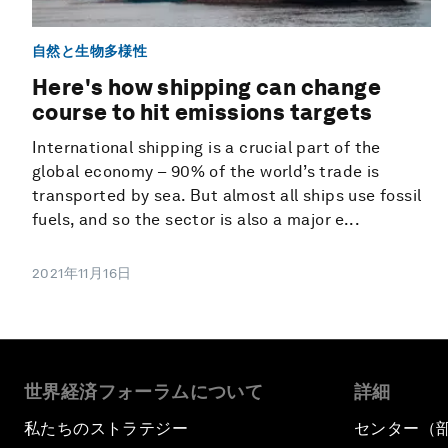
自然と生物多様性
Here's how shipping can change
course to hit emissions targets
International shipping is a crucial part of the
global economy – 90% of the world’s trade is
transported by sea. But almost all ships use fossil
fuels, and so the sector is also a major e...
2021年11月16日
世界経済フォーラムについて
詳細
私たちのストラテジー
センター（