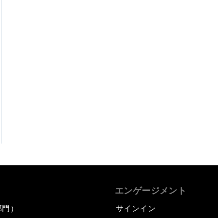
エンゲージメント
部門）
サインイン