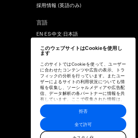
採用情報 (英語のみ)
て
言語
EN
ES
中文
日本語
▪
▪
▪
このウェブサイトはCookieを使用し
ます
このサイトではCookieを使って、ユーザー
に合わせたコンテンツや広告の表示、トラ
フィックの分析を行っています。またユー
ザーによるサイトの利用状況についても情
報を収集し、ソーシャルメディアや広告配
信、データ解析の各パートナーに情報を共
有しています。ここで収集された情報は、
ユーザーが各パートナーに提供した他の情
報や各パートナーのサービスを使用した際
拒否
に収集された情報と組み合わされ、各パー
トナーによって使用されることがありま
全て許可
す。
カスタム化