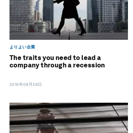
よりよい企業
The traits you need to lead a
company through a recession
2015年09月28日