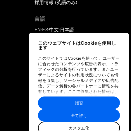
採用情報 (英語のみ)
て
言語
EN
ES
中文
日本語
▪
▪
▪
このウェブサイトはCookieを使用し
ます
このサイトではCookieを使って、ユーザー
に合わせたコンテンツや広告の表示、トラ
フィックの分析を行っています。またユー
ザーによるサイトの利用状況についても情
報を収集し、ソーシャルメディアや広告配
信、データ解析の各パートナーに情報を共
有しています。ここで収集された情報は、
ユーザーが各パートナーに提供した他の情
報や各パートナーのサービスを使用した際
拒否
に収集された情報と組み合わされ、各パー
トナーによって使用されることがありま
全て許可
す。
カスタム化