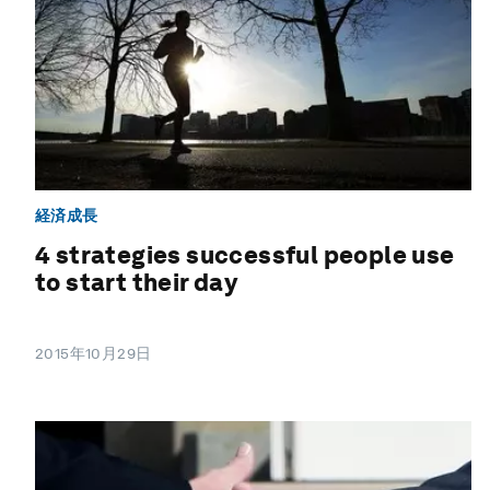
経済成長
4 strategies successful people use
to start their day
2015年10月29日