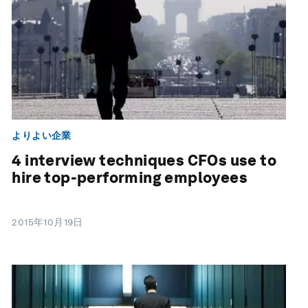
よりよい企業
4 interview techniques CFOs use to
hire top-performing employees
2015年10月19日