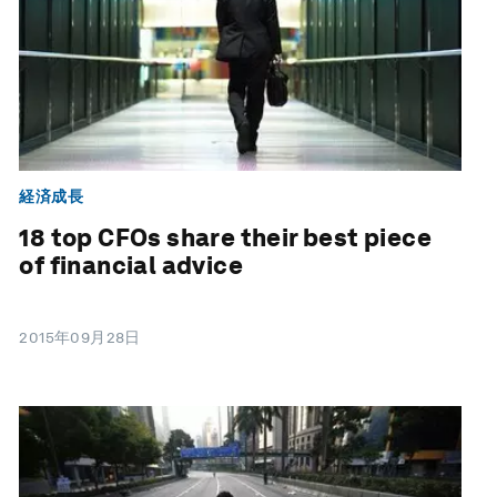
経済成長
18 top CFOs share their best piece
of financial advice
2015年09月28日