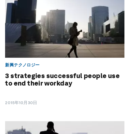
新興テクノロジー
3 strategies successful people use
to end their workday
2015年10月30日