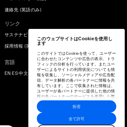
連絡先 (英語のみ)
リンク
サステナビリティへの取り組み
このウェブサイトはCookieを使用し
ます
採用情報 (英語のみ)
このサイトではCookieを使って、ユーザー
に合わせたコンテンツや広告の表示、トラ
言語
フィックの分析を行っています。またユー
ザーによるサイトの利用状況についても情
EN
ES
中文
日本語
▪
▪
▪
報を収集し、ソーシャルメディアや広告配
信、データ解析の各パートナーに情報を共
有しています。ここで収集された情報は、
ユーザーが各パートナーに提供した他の情
報や各パートナーのサービスを使用した際
に収集された情報と組み合わされ、各パー
拒否
トナーによって使用されることがありま
プライバシーポリシーと利用規約
す。
全て許可
サイトマップ