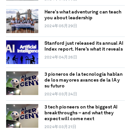
Here’s what adventuring can teach
you about leadership
2024年05月29日
Stanford just released its annual AI
Index report. Here's what it reveals
2024年04月26日
3 pioneros de la tecnología hablan
de los mayores avances de la IA y
su futuro
2024年03月24日
3 tech pioneers on the biggest AI
breakthroughs – and what they
expect will come next
2024年03月21日