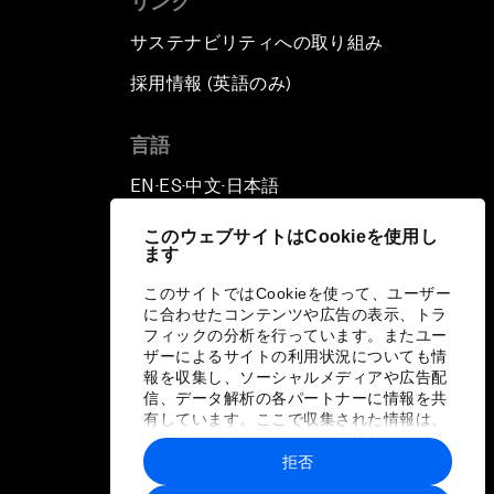
リンク
サステナビリティへの取り組み
採用情報 (英語のみ)
て
言語
EN
ES
中文
日本語
▪
▪
▪
このウェブサイトはCookieを使用し
ます
このサイトではCookieを使って、ユーザー
に合わせたコンテンツや広告の表示、トラ
フィックの分析を行っています。またユー
ザーによるサイトの利用状況についても情
報を収集し、ソーシャルメディアや広告配
信、データ解析の各パートナーに情報を共
有しています。ここで収集された情報は、
ユーザーが各パートナーに提供した他の情
報や各パートナーのサービスを使用した際
拒否
に収集された情報と組み合わされ、各パー