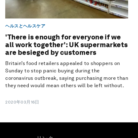
ヘルスとヘルスケア
'There is enough for everyone if we
all work together': UK supermarkets
are besieged by customers
Britain’s food retailers appealed to shoppers on
Sunday to stop panic buying during the
coronavirus outbreak, saying purchasing more than
they need would mean others will be left without.
2020年03月16日