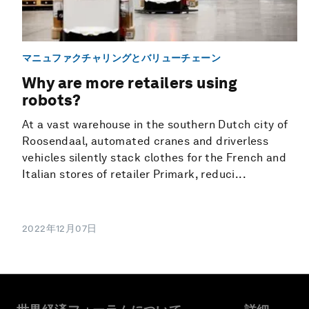
マニュファクチャリングとバリューチェーン
Why are more retailers using
robots?
At a vast warehouse in the southern Dutch city of
Roosendaal, automated cranes and driverless
vehicles silently stack clothes for the French and
Italian stores of retailer Primark, reduci...
2022年12月07日