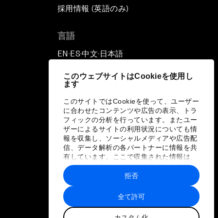
採用情報 (英語のみ)
て
言語
EN
ES
中文
日本語
▪
▪
▪
このウェブサイトはCookieを使用し
ます
このサイトではCookieを使って、ユーザー
に合わせたコンテンツや広告の表示、トラ
フィックの分析を行っています。またユー
ザーによるサイトの利用状況についても情
報を収集し、ソーシャルメディアや広告配
信、データ解析の各パートナーに情報を共
有しています。ここで収集された情報は、
ユーザーが各パートナーに提供した他の情
報や各パートナーのサービスを使用した際
拒否
に収集された情報と組み合わされ、各パー
トナーによって使用されることがありま
全て許可
す。
カスタム化