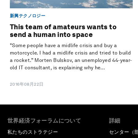
新興テクノロジー
This team of amateurs wants to
send a human into space
"Some people have a midlife crisis and buy a
motorcycle. I had a midlife crisis and tried to build
a rocket.” Morten Bulskov, an unemployed 44-year-
old IT consultant, is explaining why he...
2016年08月22日
世界経済フォーラムについて
詳細
私たちのストラテジー
センター（