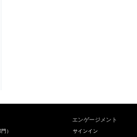
エンゲージメント
部門）
サインイン