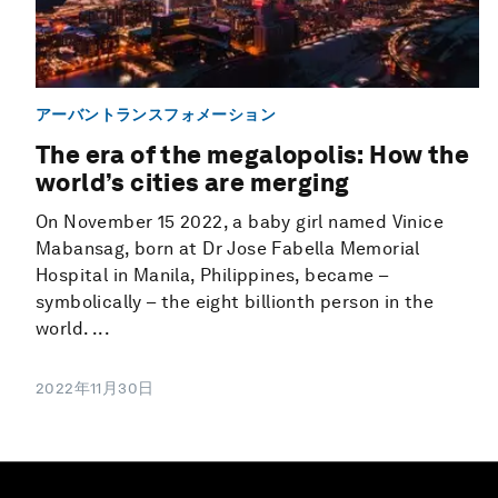
アーバントランスフォメーション
The era of the megalopolis: How the
world’s cities are merging
On November 15 2022, a baby girl named Vinice
Mabansag, born at Dr Jose Fabella Memorial
Hospital in Manila, Philippines, became –
symbolically – the eight billionth person in the
world. ...
2022年11月30日