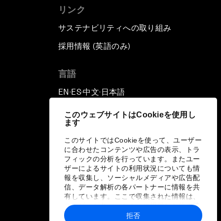
リンク
サステナビリティへの取り組み
採用情報 (英語のみ)
て
言語
EN
ES
中文
日本語
▪
▪
▪
このウェブサイトはCookieを使用し
ます
このサイトではCookieを使って、ユーザー
に合わせたコンテンツや広告の表示、トラ
フィックの分析を行っています。またユー
ザーによるサイトの利用状況についても情
報を収集し、ソーシャルメディアや広告配
信、データ解析の各パートナーに情報を共
有しています。ここで収集された情報は、
ユーザーが各パートナーに提供した他の情
報や各パートナーのサービスを使用した際
拒否