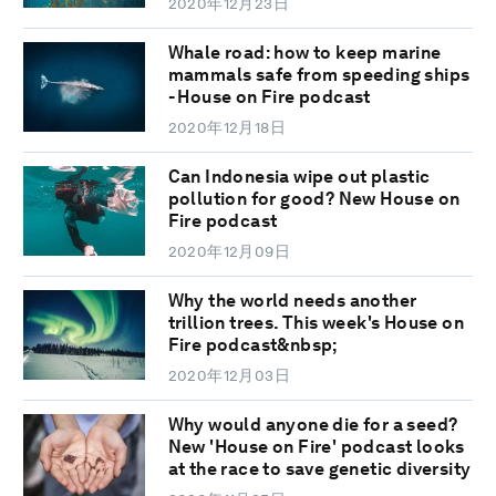
2020年12月23日
Whale road: how to keep marine
mammals safe from speeding ships
- House on Fire podcast
2020年12月18日
Can Indonesia wipe out plastic
pollution for good? New House on
Fire podcast
2020年12月09日
Why the world needs another
trillion trees. This week's House on
Fire podcast&nbsp;
2020年12月03日
Why would anyone die for a seed?
New 'House on Fire' podcast looks
at the race to save genetic diversity