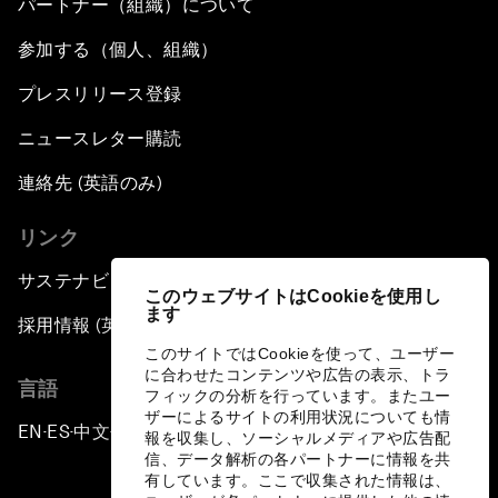
パートナー（組織）について
参加する（個人、組織）
プレスリリース登録
ニュースレター購読
連絡先 (英語のみ)
リンク
サステナビリティへの取り組み
このウェブサイトはCookieを使用し
ます
採用情報 (英語のみ)
このサイトではCookieを使って、ユーザー
に合わせたコンテンツや広告の表示、トラ
言語
フィックの分析を行っています。またユー
ザーによるサイトの利用状況についても情
EN
ES
中文
日本語
▪
▪
▪
報を収集し、ソーシャルメディアや広告配
信、データ解析の各パートナーに情報を共
有しています。ここで収集された情報は、