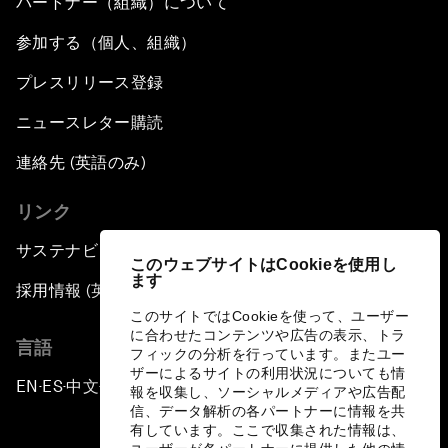
パートナー（組織）について
参加する（個人、組織）
プレスリリース登録
ニュースレター購読
連絡先 (英語のみ)
リンク
サステナビリティへの取り組み
このウェブサイトはCookieを使用し
ます
採用情報 (英語のみ)
このサイトではCookieを使って、ユーザー
に合わせたコンテンツや広告の表示、トラ
言語
フィックの分析を行っています。またユー
ザーによるサイトの利用状況についても情
EN
ES
中文
日本語
▪
▪
▪
報を収集し、ソーシャルメディアや広告配
信、データ解析の各パートナーに情報を共
有しています。ここで収集された情報は、