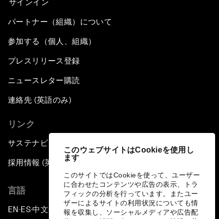
サインイン
パートナー（組織）について
参加する（個人、組織）
プレスリリース登録
ニュースレター購読
連絡先 (英語のみ)
リンク
サステナビリティへの取り組み
このウェブサイトはCookieを使用し
ます
採用情報 (英語のみ)
このサイトではCookieを使って、ユーザー
に合わせたコンテンツや広告の表示、トラ
言語
フィックの分析を行っています。またユー
ザーによるサイトの利用状況についても情
EN
ES
中文
日本語
▪
▪
▪
報を収集し、ソーシャルメディアや広告配