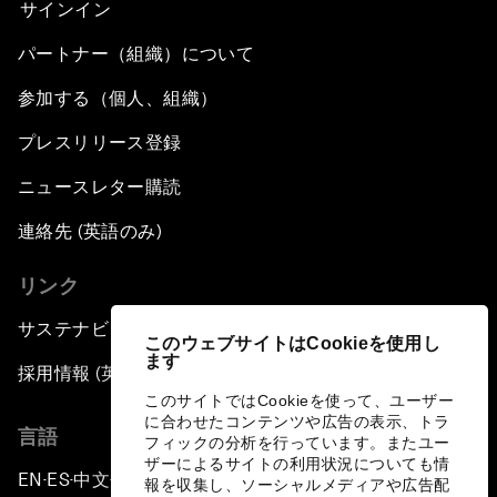
サインイン
パートナー（組織）について
参加する（個人、組織）
プレスリリース登録
ニュースレター購読
連絡先 (英語のみ)
リンク
サステナビリティへの取り組み
このウェブサイトはCookieを使用し
ます
採用情報 (英語のみ)
このサイトではCookieを使って、ユーザー
に合わせたコンテンツや広告の表示、トラ
言語
フィックの分析を行っています。またユー
ザーによるサイトの利用状況についても情
EN
ES
中文
日本語
▪
▪
▪
報を収集し、ソーシャルメディアや広告配