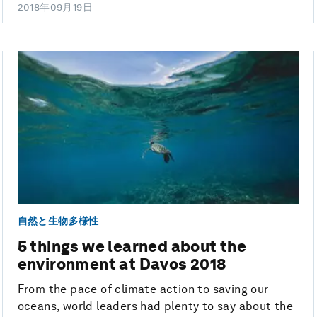
2018年09月19日
自然と生物多様性
5 things we learned about the
environment at Davos 2018
From the pace of climate action to saving our
oceans, world leaders had plenty to say about the