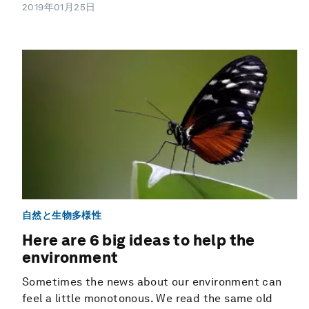
2019年01月25日
自然と生物多様性
Here are 6 big ideas to help the
environment
Sometimes the news about our environment can
feel a little monotonous. We read the same old