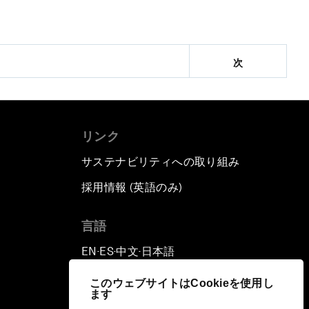
次
リンク
サステナビリティへの取り組み
採用情報 (英語のみ)
て
言語
EN
ES
中文
日本語
▪
▪
▪
このウェブサイトはCookieを使用し
ます