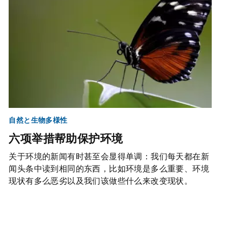
自然と生物多様性
六项举措帮助保护环境
关于环境的新闻有时甚至会显得单调：我们每天都在新
闻头条中读到相同的东西，比如环境是多么重要、环境
现状有多么恶劣以及我们该做些什么来改变现状。