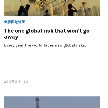
気候変動対策
The one global risk that won't go
away
Every year the world faces new global risks.
2017年01月12日