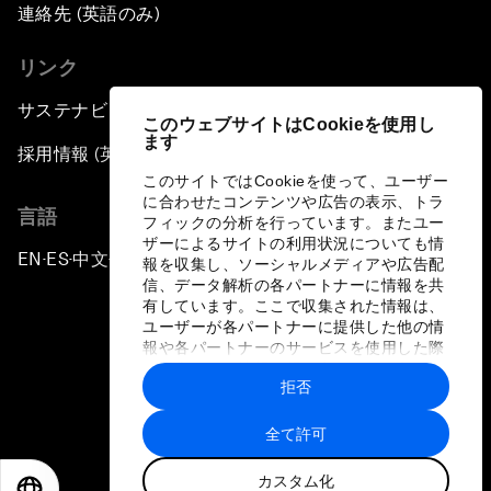
連絡先 (英語のみ)
リンク
サステナビリティへの取り組み
このウェブサイトはCookieを使用し
ます
採用情報 (英語のみ)
このサイトではCookieを使って、ユーザー
に合わせたコンテンツや広告の表示、トラ
言語
フィックの分析を行っています。またユー
ザーによるサイトの利用状況についても情
EN
ES
中文
日本語
▪
▪
▪
報を収集し、ソーシャルメディアや広告配
信、データ解析の各パートナーに情報を共
有しています。ここで収集された情報は、
ユーザーが各パートナーに提供した他の情
報や各パートナーのサービスを使用した際
に収集された情報と組み合わされ、各パー
拒否
トナーによって使用されることがありま
プライバシーポリシーと利用規約
す。
全て許可
サイトマップ
カスタム化
©
2026
世界経済フォーラム
EN
ES
中文
日本語