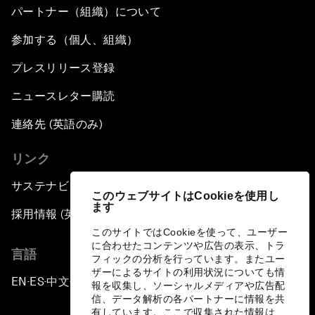
パートナー（組織）について
参加する（個人、組織）
プレスリリース登録
ニュースレター購読
連絡先 (英語のみ)
リンク
サステナビリティへの取り組み
このウェブサイトはCookieを使用し
ます
採用情報 (英語のみ)
このサイトではCookieを使って、ユーザー
に合わせたコンテンツや広告の表示、トラ
言語
フィックの分析を行っています。またユー
ザーによるサイトの利用状況についても情
EN
ES
中文
日本語
▪
▪
▪
報を収集し、ソーシャルメディアや広告配
信、データ解析の各パートナーに情報を共
有しています。ここで収集された情報は、