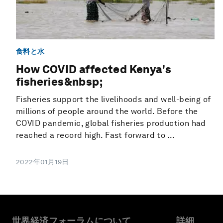
食料と水
How COVID affected Kenya's
fisheries&nbsp;
Fisheries support the livelihoods and well-being of
millions of people around the world. Before the
COVID pandemic, global fisheries production had
reached a record high. Fast forward to ...
2022年01月19日
世界経済フォーラムについて
詳細