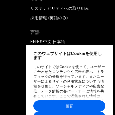
サステナビリティへの取り組み
採用情報 (英語のみ)
て
言語
EN
ES
中文
日本語
▪
▪
▪
このウェブサイトはCookieを使用し
ます
このサイトではCookieを使って、ユーザー
に合わせたコンテンツや広告の表示、トラ
フィックの分析を行っています。またユー
ザーによるサイトの利用状況についても情
報を収集し、ソーシャルメディアや広告配
信、データ解析の各パートナーに情報を共
有しています。ここで収集された情報は、
ユーザーが各パートナーに提供した他の情
報や各パートナーのサービスを使用した際
拒否
に収集された情報と組み合わされ、各パー