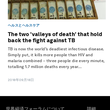
ヘルスとヘルスケア
The two 'valleys of death' that hold
back the fight against TB
TB is now the world’s deadliest infectious disease.
Simply put, it kills more people than HIV and
malaria combined – three people die every minute,
totalling 1.7 million deaths every year...
2018年09月18日
世界経済フォーラムについて
詳細