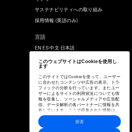
サステナビリティへの取り組み
採用情報 (英語のみ)
て
言語
EN
ES
中文
日本語
▪
▪
▪
このウェブサイトはCookieを使用し
ます
このサイトではCookieを使って、ユーザー
に合わせたコンテンツや広告の表示、トラ
フィックの分析を行っています。またユー
ザーによるサイトの利用状況についても情
報を収集し、ソーシャルメディアや広告配
信、データ解析の各パートナーに情報を共
有しています。ここで収集された情報は、
ユーザーが各パートナーに提供した他の情
報や各パートナーのサービスを使用した際
拒否
に収集された情報と組み合わされ、各パー