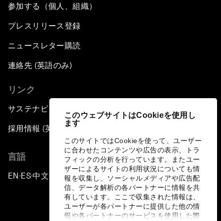
参加する（個人、組織）
プレスリリース登録
ニュースレター購読
連絡先 (英語のみ)
リンク
サステナビリティへの取り組み
このウェブサイトはCookieを使用し
ます
採用情報 (英語のみ)
このサイトではCookieを使って、ユーザー
に合わせたコンテンツや広告の表示、トラ
言語
フィックの分析を行っています。またユー
ザーによるサイトの利用状況についても情
EN
ES
中文
日本語
▪
▪
▪
報を収集し、ソーシャルメディアや広告配
信、データ解析の各パートナーに情報を共
有しています。ここで収集された情報は、
ユーザーが各パートナーに提供した他の情
報や各パートナーのサービスを使用した際