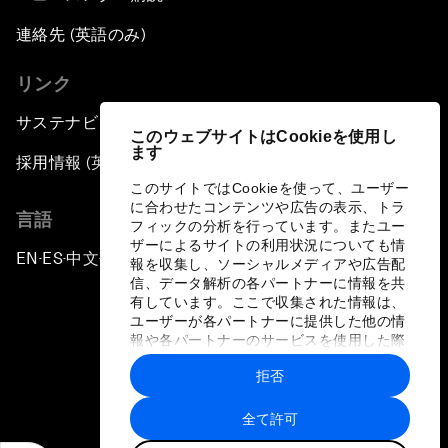
連絡先 (英語のみ)
リンク
サステナビリティへの取り組み
このウェブサイトはCookieを使用し
ます
採用情報 (英語のみ)
このサイトではCookieを使って、ユーザー
に合わせたコンテンツや広告の表示、トラ
言語
フィックの分析を行っています。またユー
ザーによるサイトの利用状況についても情
EN
ES
中文
日本語
▪
▪
▪
報を収集し、ソーシャルメディアや広告配
信、データ解析の各パートナーに情報を共
有しています。ここで収集された情報は、
ユーザーが各パートナーに提供した他の情
報や各パートナーのサービスを使用した際
に収集された情報と組み合わされ、各パー
拒否
トナーによって使用されることがありま
プライバシーポリシーと利用規約
す。
全て許可
サイトマップ