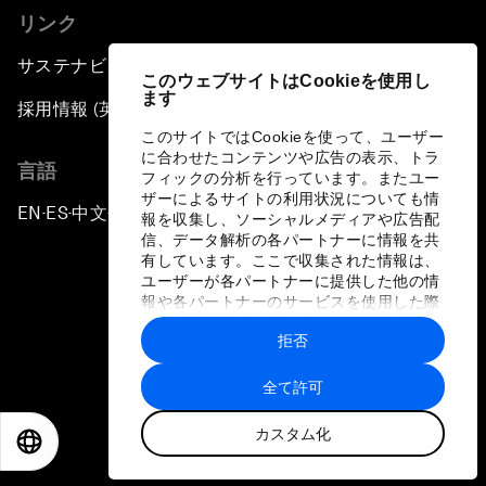
リンク
サステナビリティへの取り組み
このウェブサイトはCookieを使用し
ます
採用情報 (英語のみ)
このサイトではCookieを使って、ユーザー
に合わせたコンテンツや広告の表示、トラ
言語
フィックの分析を行っています。またユー
ザーによるサイトの利用状況についても情
EN
ES
中文
日本語
▪
▪
▪
報を収集し、ソーシャルメディアや広告配
信、データ解析の各パートナーに情報を共
有しています。ここで収集された情報は、
ユーザーが各パートナーに提供した他の情
報や各パートナーのサービスを使用した際
に収集された情報と組み合わされ、各パー
拒否
トナーによって使用されることがありま
プライバシーポリシーと利用規約
す。
全て許可
サイトマップ
カスタム化
©
2026
世界経済フォーラム
EN
ES
中文
日本語