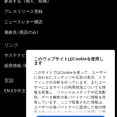
参加する（個人、組織）
プレスリリース登録
ニュースレター購読
連絡先 (英語のみ)
リンク
サステナビリティへの取り組み
このウェブサイトはCookieを使用し
ます
採用情報 (英語のみ)
このサイトではCookieを使って、ユーザー
に合わせたコンテンツや広告の表示、トラ
言語
フィックの分析を行っています。またユー
ザーによるサイトの利用状況についても情
EN
ES
中文
日本語
▪
▪
▪
報を収集し、ソーシャルメディアや広告配
信、データ解析の各パートナーに情報を共
有しています。ここで収集された情報は、
ユーザーが各パートナーに提供した他の情
報や各パートナーのサービスを使用した際