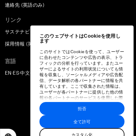
連絡先 (英語のみ)
リンク
サステナビリティへの取り組み
このウェブサイトはCookieを使用し
ます
採用情報 (英語のみ)
このサイトではCookieを使って、ユーザー
に合わせたコンテンツや広告の表示、トラ
言語
フィックの分析を行っています。またユー
ザーによるサイトの利用状況についても情
EN
ES
中文
日本語
▪
▪
▪
報を収集し、ソーシャルメディアや広告配
信、データ解析の各パートナーに情報を共
有しています。ここで収集された情報は、
ユーザーが各パートナーに提供した他の情
報や各パートナーのサービスを使用した際
に収集された情報と組み合わされ、各パー
拒否
トナーによって使用されることがありま
プライバシーポリシーと利用規約
す。
全て許可
サイトマップ
カスタム化