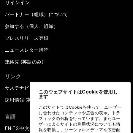
サインイン
パートナー（組織）について
参加する（個人、組織）
プレスリリース登録
ニュースレター購読
連絡先 (英語のみ)
リンク
サステナビリティへの取り組み
このウェブサイトはCookieを使用し
ます
採用情報 (英語のみ)
このサイトではCookieを使って、ユーザー
に合わせたコンテンツや広告の表示、トラ
言語
フィックの分析を行っています。またユー
ザーによるサイトの利用状況についても情
EN
ES
中文
日本語
▪
▪
▪
報を収集し、ソーシャルメディアや広告配