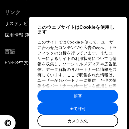
リンク
サステナビリティへの取り組み
このウェブサイトはCookieを使用し
ます
採用情報 (英語のみ)
このサイトではCookieを使って、ユーザー
に合わせたコンテンツや広告の表示、トラ
言語
フィックの分析を行っています。またユー
ザーによるサイトの利用状況についても情
EN
ES
中文
日本語
▪
▪
▪
報を収集し、ソーシャルメディアや広告配
信、データ解析の各パートナーに情報を共
有しています。ここで収集された情報は、
ユーザーが各パートナーに提供した他の情
報や各パートナーのサービスを使用した際
に収集された情報と組み合わされ、各パー
拒否
トナーによって使用されることがありま
プライバシーポリシーと利用規約
す。
全て許可
サイトマップ
カスタム化
©
2026
世界経済フォーラム
EN
ES
中文
日本語