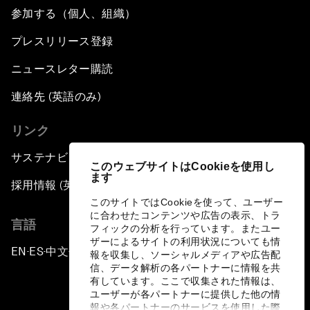
参加する（個人、組織）
プレスリリース登録
ニュースレター購読
連絡先 (英語のみ)
リンク
サステナビリティへの取り組み
このウェブサイトはCookieを使用し
ます
採用情報 (英語のみ)
このサイトではCookieを使って、ユーザー
に合わせたコンテンツや広告の表示、トラ
言語
フィックの分析を行っています。またユー
ザーによるサイトの利用状況についても情
EN
ES
中文
日本語
▪
▪
▪
報を収集し、ソーシャルメディアや広告配
信、データ解析の各パートナーに情報を共
有しています。ここで収集された情報は、
ユーザーが各パートナーに提供した他の情
報や各パートナーのサービスを使用した際