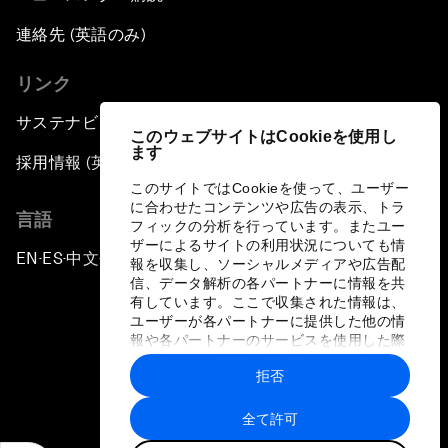
連絡先 (英語のみ)
リンク
サステナビリティへの取り組み
このウェブサイトはCookieを使用し
ます
採用情報 (英語のみ)
このサイトではCookieを使って、ユーザー
に合わせたコンテンツや広告の表示、トラ
言語
フィックの分析を行っています。またユー
ザーによるサイトの利用状況についても情
EN
ES
中文
日本語
▪
▪
▪
報を収集し、ソーシャルメディアや広告配
信、データ解析の各パートナーに情報を共
有しています。ここで収集された情報は、
ユーザーが各パートナーに提供した他の情
報や各パートナーのサービスを使用した際
に収集された情報と組み合わされ、各パー
拒否
トナーによって使用されることがありま
プライバシーポリシーと利用規約
す。
全て許可
サイトマップ