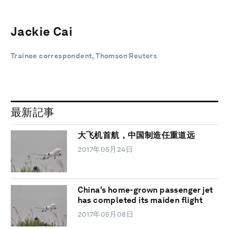
Jackie Cai
Trainee correspondent, Thomson Reuters
最新記事
大飞机首航，中国制造任重道远
2017年05月24日
China's home-grown passenger jet
has completed its maiden flight
2017年05月08日