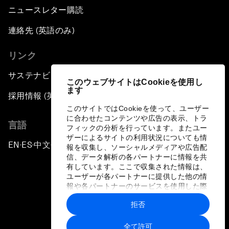
ニュースレター購読
連絡先 (英語のみ)
リンク
サステナビリティへの取り組み
このウェブサイトはCookieを使用し
ます
採用情報 (英語のみ)
このサイトではCookieを使って、ユーザー
に合わせたコンテンツや広告の表示、トラ
言語
フィックの分析を行っています。またユー
ザーによるサイトの利用状況についても情
EN
ES
中文
日本語
▪
▪
▪
報を収集し、ソーシャルメディアや広告配
信、データ解析の各パートナーに情報を共
有しています。ここで収集された情報は、
ユーザーが各パートナーに提供した他の情
報や各パートナーのサービスを使用した際
に収集された情報と組み合わされ、各パー
拒否
トナーによって使用されることがありま
プライバシーポリシーと利用規約
す。
全て許可