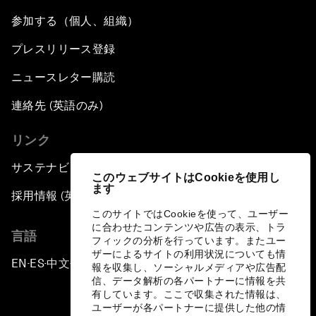
参加する（個人、組織）
プレスリリース登録
ニュースレター購読
連絡先 (英語のみ)
リンク
サステナビリティへの取り組み
このウェブサイトはCookieを使用し
ます
採用情報 (英語のみ)
このサイトではCookieを使って、ユーザー
に合わせたコンテンツや広告の表示、トラ
言語
フィックの分析を行っています。またユー
ザーによるサイトの利用状況についても情
EN
ES
中文
日本語
▪
▪
▪
報を収集し、ソーシャルメディアや広告配
信、データ解析の各パートナーに情報を共
有しています。ここで収集された情報は、
ユーザーが各パートナーに提供した他の情