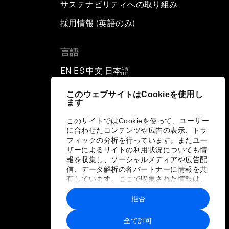
サステナビリティへの取り組み
採用情報 (英語のみ)
て
言語
EN
ES
中文
日本語
▪
▪
▪
このウェブサイトはCookieを使用し
ます
このサイトではCookieを使って、ユーザー
に合わせたコンテンツや広告の表示、トラ
フィックの分析を行っています。またユー
ザーによるサイトの利用状況についても情
報を収集し、ソーシャルメディアや広告配
信、データ解析の各パートナーに情報を共
有しています。ここで収集された情報は、
ユーザーが各パートナーに提供した他の情
報や各パートナーのサービスを使用した際
拒否
に収集された情報と組み合わされ、各パー
トナーによって使用されることがありま
全て許可
す。