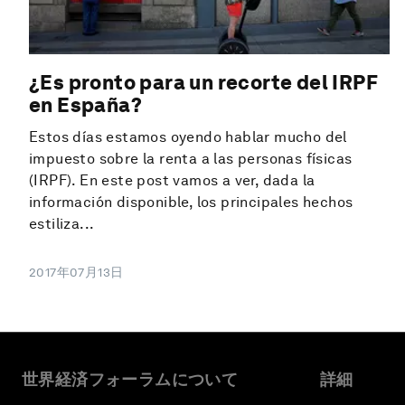
¿Es pronto para un recorte del IRPF
en España?
Estos días estamos oyendo hablar mucho del
impuesto sobre la renta a las personas físicas
(IRPF). En este post vamos a ver, dada la
información disponible, los principales hechos
estiliza...
2017年07月13日
世界経済フォーラムについて
詳細