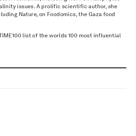
inity issues. A prolific scientific author, she
cluding Nature, on Foodomics, the Gaza food
TIME100 list of the worlds 100 most influential