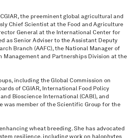
f CGIAR, the preeminent global agricultural and
ly Chief Scientist at the Food and Agriculture
rector General at the International Center for
rved as Senior Adviser to the Assistant Deputy
earch Branch (AAFC), the National Manager of
ch Management and Partnerships Division at the
oups, including the Global Commission on
oards of CGIAR, International Food Policy
e and Bioscience International (CABI), and
e was member of the Scientific Group for the
to enhancing wheat breeding. She has advocated
ystem resilience, including work on halophytes