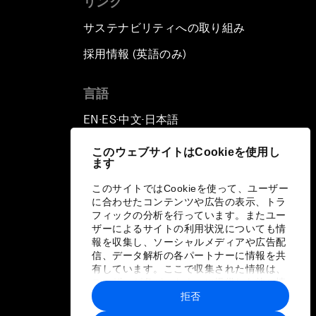
リンク
サステナビリティへの取り組み
採用情報 (英語のみ)
て
言語
EN
ES
中文
日本語
▪
▪
▪
このウェブサイトはCookieを使用し
ます
このサイトではCookieを使って、ユーザー
に合わせたコンテンツや広告の表示、トラ
フィックの分析を行っています。またユー
ザーによるサイトの利用状況についても情
報を収集し、ソーシャルメディアや広告配
信、データ解析の各パートナーに情報を共
有しています。ここで収集された情報は、
ユーザーが各パートナーに提供した他の情
報や各パートナーのサービスを使用した際
拒否
に収集された情報と組み合わされ、各パー