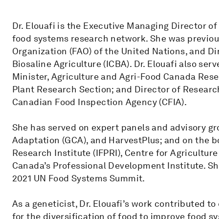
Dr. Elouafi is the Executive Managing Director o
food systems research network. She was previous
Organization (FAO) of the United Nations, and Di
Biosaline Agriculture (ICBA). Dr. Elouafi also se
Minister, Agriculture and Agri-Food Canada Res
Plant Research Section; and Director of Resear
Canadian Food Inspection Agency (CFIA).
She has served on expert panels and advisory gr
Adaptation (GCA), and HarvestPlus; and on the b
Research Institute (IFPRI), Centre for Agricultur
Canada’s Professional Development Institute. Sh
2021 UN Food Systems Summit.
As a geneticist, Dr. Elouafi’s work contributed 
for the diversification of food to improve food s