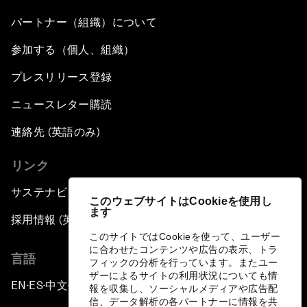
パートナー（組織）について
参加する（個人、組織）
プレスリリース登録
ニュースレター購読
連絡先 (英語のみ)
リンク
サステナビリティへの取り組み
このウェブサイトはCookieを使用し
ます
採用情報 (英語のみ)
このサイトではCookieを使って、ユーザー
に合わせたコンテンツや広告の表示、トラ
言語
フィックの分析を行っています。またユー
ザーによるサイトの利用状況についても情
EN
ES
中文
日本語
▪
▪
▪
報を収集し、ソーシャルメディアや広告配
信、データ解析の各パートナーに情報を共